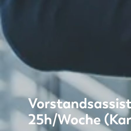
Vorstandsassist
25h/Woche (Kar