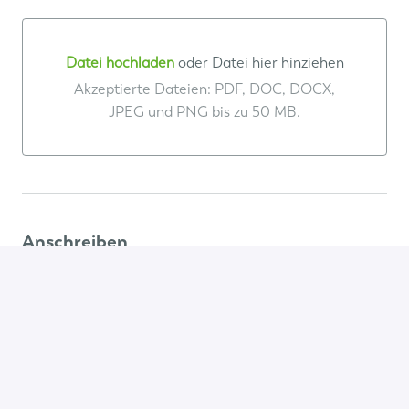
Datei hochladen
oder Datei hier hinziehen
Datei hochladen oder Datei hier hinziehen
Akzeptierte Dateien: PDF, DOC, DOCX,
JPEG und PNG bis zu 50 MB.
Anschreiben
Anschreiben bitte hier hochladen (weitere Dateien
können im nächsten Schritt hochgeladen werden)
Datei hochladen
oder Datei hier hinziehen
Datei hochladen oder Datei hier hinziehen
Akzeptierte Dateien: PDF, DOC, DOCX,